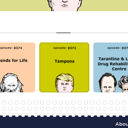
4
35
36
37
38
39
40
41
42
6
77
78
79
80
81
82
83
84
18
119
120
121
122
123
124
125
126
60
161
162
163
164
165
166
167
168
Abou