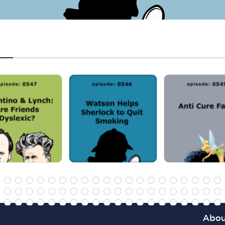
4
35
36
37
38
39
40
41
42
6
77
78
79
80
81
82
83
84
18
119
120
121
122
123
124
125
126
60
161
162
163
164
165
166
167
168
Abou